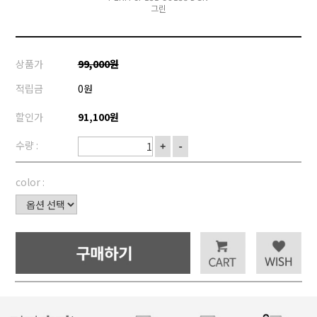
그린
상품가
99,000원
적립금
0원
할인가
91,100원
수량 :
+
-
color :