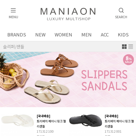
MENU
SEARCH
BRANDS
NEW
WOMEN
MEN
ACC
KIDS
슬리퍼/샌들
[국내배송]
[국내배송]
토리버치 제미니 링크 젤
토리버치 제미니 링크 젤
리샌들
리샌들
171312 100
171312 001