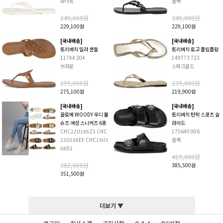
화이트
블랙
249,000원
249,000원
229,100원
229,100원
[국내배송]
[국내배송]
토리버치 밀러 샌들
토리버치 로고 플립플랍
11744 204
149773 723
브라운
스파크골드
299,000원
239,000원
275,100원
219,900원
[국내배송]
[국내배송]
끌로에 WOODY 우디 뮬
토리버치 턴락 스포츠 슬
슈즈 여성 스니커즈 6종
라이드
CHC22U188Z3 CHC
175640 006
23U188EF CHC19U1
블랙
08D2
419,000원
382,000원
385,500원
351,500원
더보기 ▼