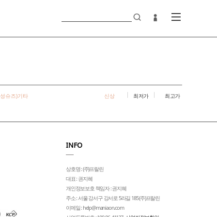
남성슈즈)기타
신상
최저가
최고가
INFO
상호명 : (주)프랄린
대표 : 권지혜
개인정보보호 책임자 : 권지혜
주소 : 서울 강서구 강서로 5라길 185 (주)프랄린
이메일 : help@maniaon.com