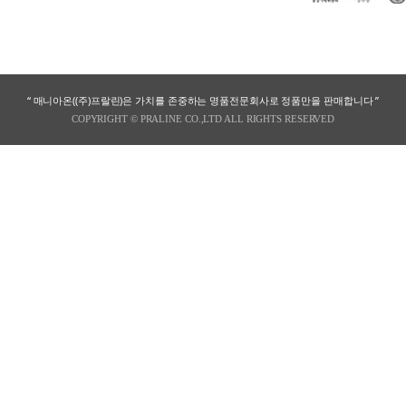
“ 매니아온((주)프랄린)은 가치를 존중하는 명품전문회사로 정품만을 판매합니다 ”
COPYRIGHT © PRALINE CO.,LTD ALL RIGHTS RESERVED