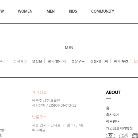
EW
WOMEN
MEN
KIDS
COMMUNITY
MEN
슈즈 /
스니커즈
슬립온
로퍼/클리퍼
정장구두
샌들/슬리퍼
워커/부츠
(
계좌정보
ABOUT
예금주 / (주)프랄린
국민은행 / 535937-01-013422
홈
회사소개
반품주소
이용안내
서울 강서구 강서로 5라길 185, 2층
개인정보처리방침
 답변이
매니아온
)