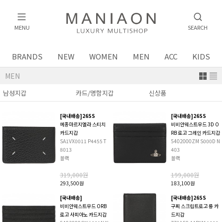
MENU
SEARCH
BRANDS
NEW
WOMEN
MEN
ACC
KIDS
MEN
[국내배송]26SS
[국내배송]26SS
메종마르지엘라 스티치
비비안웨스트우드 3D O
카드지갑
RB 로고 그레인 카드지갑
SA1VX0011 P4455 T
5402000ZM S000D N
8013
403
블랙
블랙
319,000원
199,000원
293,500원
183,100원
[국내배송]
[국내배송]26SS
비비안웨스트우드 ORB
구찌 스크립트로고 롱 카
로고 사피아노 카드지갑
드지갑