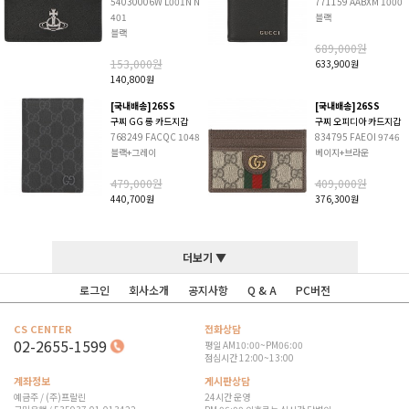
54030006W L001N N
771159 AABXM 1000
401
블랙
블랙
689,000원
153,000원
633,900원
140,800원
[국내배송]26SS
[국내배송]26SS
구찌 GG 롱 카드지갑
구찌 오피디아 카드지갑
768249 FACQC 1048
834795 FAEOI 9746
블랙+그레이
베이지+브라운
479,000원
409,000원
440,700원
376,300원
더보기 ▼
로그인
회사소개
공지사항
Q & A
PC버전
CS CENTER
전화상담
02-2655-1599
평일 AM10:00~PM06:00
점심시간 12:00~13:00
계좌정보
게시판상담
예금주 / (주)프랄린
24시간 운영