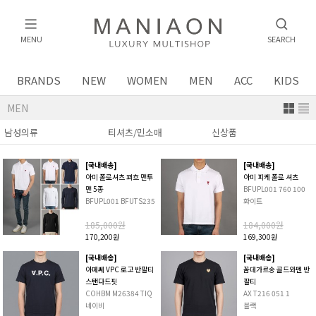
MENU
SEARCH
BRANDS
NEW
WOMEN
MEN
ACC
KIDS
MEN
[국내배송]
[국내배송]
아미 폴로셔츠 꾀흐 맨투
아미 피케 폴로 셔츠
맨 5종
BFUPL001 760 100
BFUPL001 BFUTS235
화이트
185,000원
184,000원
170,200원
169,300원
[국내배송]
[국내배송]
아페쎄 VPC 로고 반팔티
꼼데가르송 골드와펜 반
스탠다드핏
팔티
COHBM M26384 TIQ
AX T216 051 1
네이비
블랙