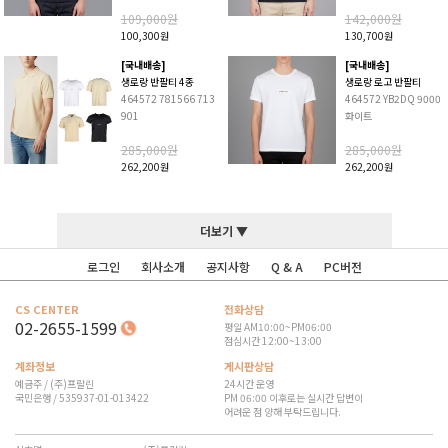
109,000원
142,000원
100,300원
130,700원
[국내배송]
[국내배송]
생로랑 반팔티 4종
생로랑 로고 반팔티
464572 781566 713
464572 YB2DQ 9000
901
화이트
285,000원
285,000원
262,200원
262,200원
더보기 ▼
로그인
회사소개
공지사항
Q & A
PC버전
CS CENTER
전화상담
02-2655-1599
평일 AM10:00~PM06:00
점심시간 12:00~13:00
계좌정보
게시판상담
예금주 / (주)프랄린
24시간 운영
국민은행 / 535937-01-013422
PM 06:00 이후로는 실시간 답변이
어려운 점 양해 부탁드립니다.