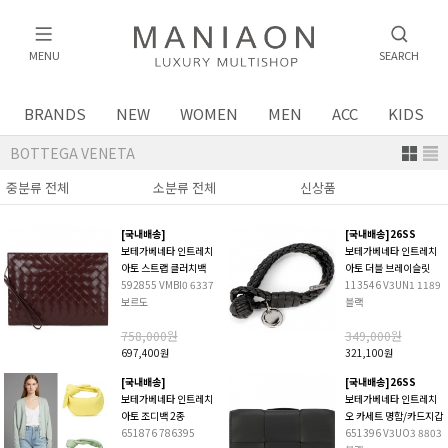
MENU
SEARCH
BRANDS
NEW
WOMEN
MEN
ACC
KIDS
BOTTEGA VENETA
[국내배송]
[국내배송]26SS
보테가베네타 인트레치
보테가베네타 인트레치
아토 스트랩 클러치백
아토 더블 브레이슬릿
592855 VMBI0 6337
113546 V3UN1 1189
보르도
블랙
758,000원
349,000원
697,400원
321,100원
[국내배송]
[국내배송]26SS
보테가베네타 인트레치
보테가베네타 인트레치
아토 조디백 2종
오 카세트 명함/카드지갑
651876 786395
651396 V3UO3 8803