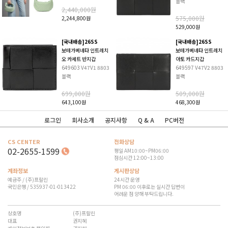
블랙
2,440,000원
575,000원
2,244,800원
529,000원
[국내배송]26SS
[국내배송]26SS
보테가베네타 인트레치
보테가베네타 인트레치
오 카세트 반지갑
아토 카드지갑
649603 V47V1 8803
649597 V47V2 8803
블랙
블랙
699,000원
509,000원
643,100원
468,300원
로그인
회사소개
공지사항
Q & A
PC버전
CS CENTER
전화상담
02-2655-1599
평일 AM10:00~PM06:00
점심시간 12:00~13:00
계좌정보
게시판상담
예금주 / (주)프랄린
24시간 운영
국민은행 / 535937-01-013422
PM 06:00 이후로는 실시간 답변이
어려운 점 양해 부탁드립니다.
상호명
(주)프랄린
대표
권지혜